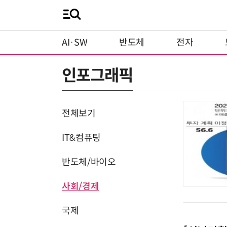
AI·SW
반도체
전자
인포그래픽
전체보기
IT&컴퓨팅
반도체/바이오
사회/경제
국제