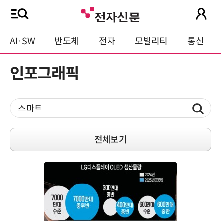
AI·SW
반도체
전자
모빌리티
통신
인포그래픽
전체보기