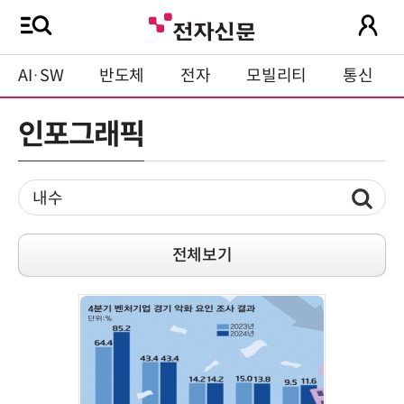
AI·SW
반도체
전자
모빌리티
통신
인포그래픽
전체보기