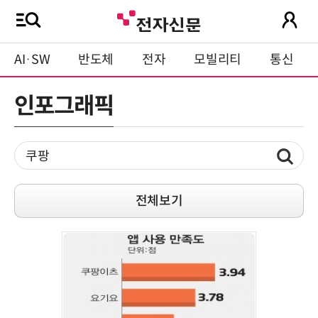
AI·SW
반도체
전자
모빌리티
통신
인포그래픽
전체보기