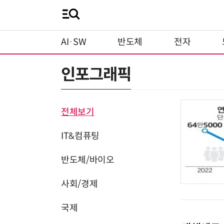
AI·SW
반도체
전자
인포그래픽
전체보기
IT&컴퓨팅
반도체/바이오
사회/경제
국제