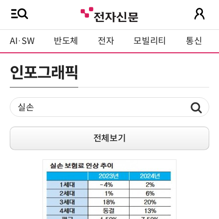
AI·SW
반도체
전자
모빌리티
통신
인포그래픽
전체보기