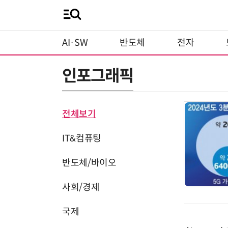
AI·SW
반도체
전자
인포그래픽
전체보기
IT&컴퓨팅
반도체/바이오
사회/경제
국제