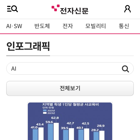
AI·SW
반도체
전자
모빌리티
통신
인포그래픽
전체보기