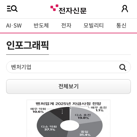
AI·SW
반도체
전자
모빌리티
통신
인포그래픽
전체보기