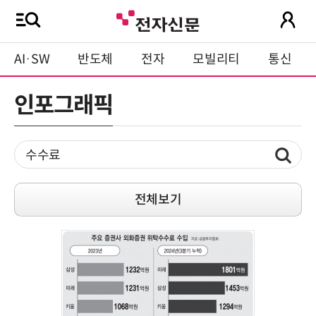
AI·SW
반도체
전자
모빌리티
통신
인포그래픽
전체보기