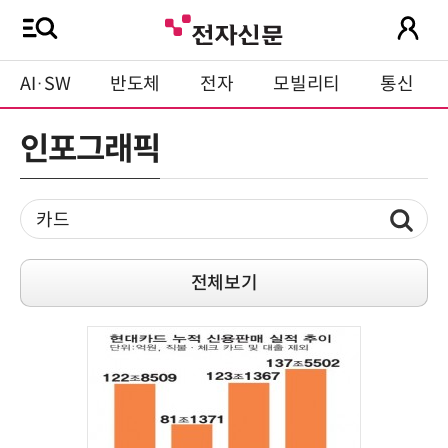
AI·SW
반도체
전자
모빌리티
통신
인포그래픽
전체보기