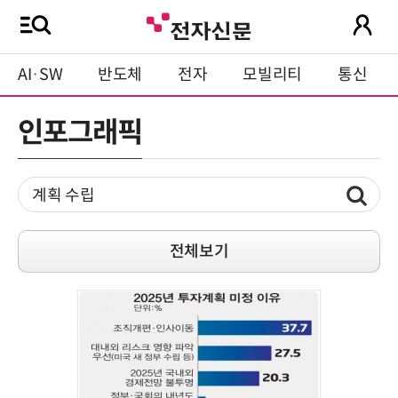
AI·SW
반도체
전자
모빌리티
통신
인포그래픽
전체보기