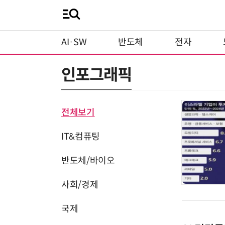
AI·SW
반도체
전자
인포그래픽
전체보기
IT&컴퓨팅
반도체/바이오
사회/경제
국제