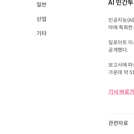
AI 민간투
일반
산업
인공지능(AI
야에 특화한 
기타
딜로이트 이스
공개했다.
보고서에 따르
가운데 약 5
기사 바로가
관련자료