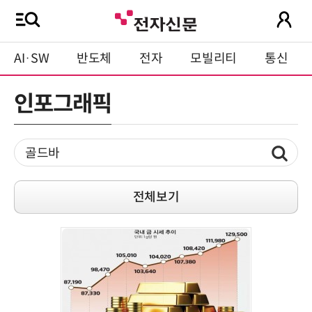
AI·SW
반도체
전자
모빌리티
통신
인포그래픽
전체보기