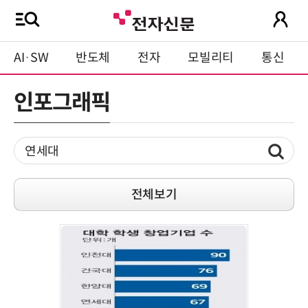
AI·SW
반도체
전자
모빌리티
통신
인포그래픽
전체보기