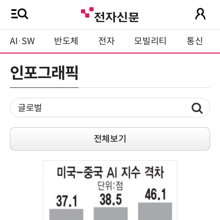
AI·SW
반도체
전자
모빌리티
통신
인포그래픽
전체보기