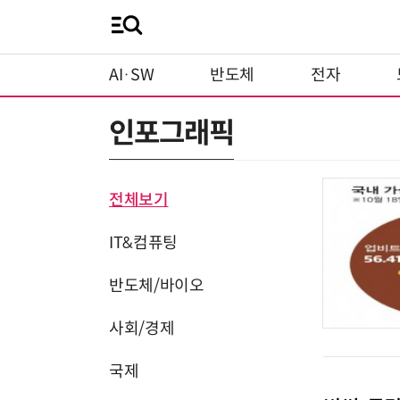
AI·SW
반도체
전자
인포그래픽
전체보기
IT&컴퓨팅
반도체/바이오
사회/경제
국제