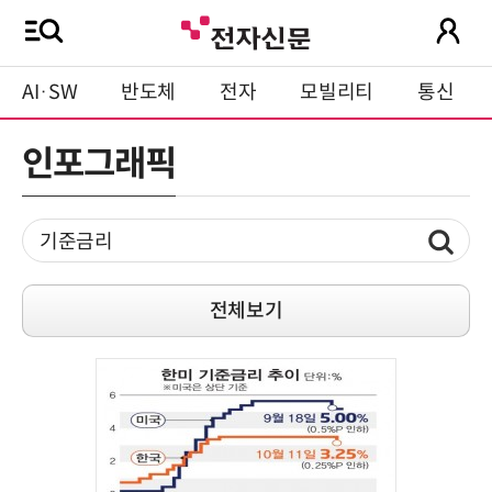
AI·SW
반도체
전자
모빌리티
통신
인포그래픽
전체보기