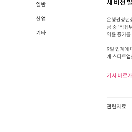
새 비전 
일반
산업
은행권청년창업
금 중 '직접
기타
익률 증가를
9일 업계에 
개 스타트업을
기사 바로가
관련자료