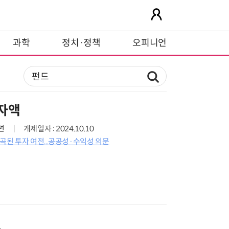
과학
정치·정책
오피니언
투자액
0면
개제일자 : 2024.10.10
왜곡된 투자 여전...공공성·수익성 의문