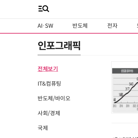
AI·SW
반도체
전자
인포그래픽
전체보기
IT&컴퓨팅
반도체/바이오
사회/경제
국제