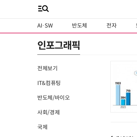
AI·SW
반도체
전자
인포그래픽
전체보기
IT&컴퓨팅
반도체/바이오
사회/경제
국제