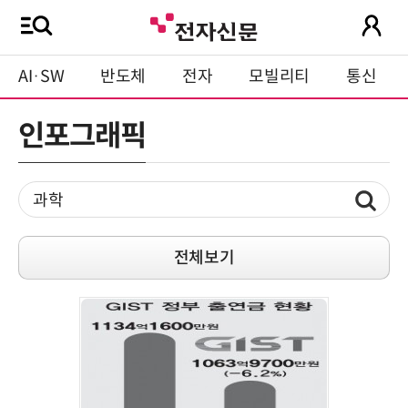
AI·SW
반도체
전자
모빌리티
통신
인포그래픽
전체보기