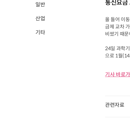
통신요금 교
일반
산업
올 들어 이동
금제 교차 
기타
비쌌기 때문이
24일 과학기
으로 1월(14
기사 바로가
관련자료