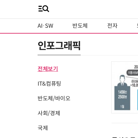
AI·SW
반도체
전자
인포그래픽
전체보기
IT&컴퓨팅
반도체/바이오
사회/경제
국제