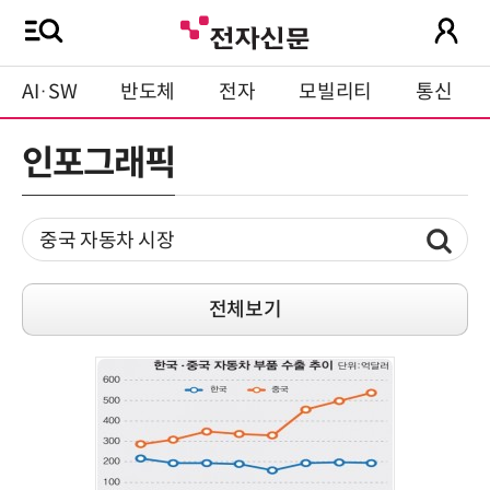
AI·SW
반도체
전자
모빌리티
통신
인포그래픽
전체보기