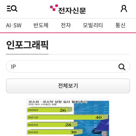
AI·SW
반도체
전자
모빌리티
통신
인포그래픽
전체보기