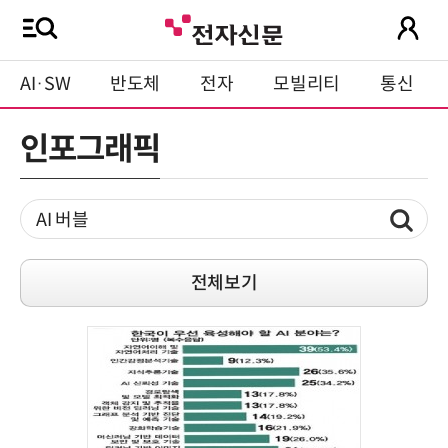
AI·SW
반도체
전자
모빌리티
통신
인포그래픽
전체보기