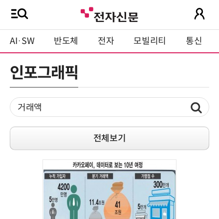
AI·SW
반도체
전자
모빌리티
통신
인포그래픽
전체보기