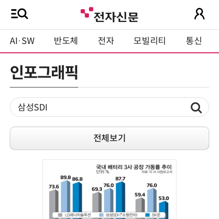
AI·SW
반도체
전자
모빌리티
통신
인포그래픽
전체보기