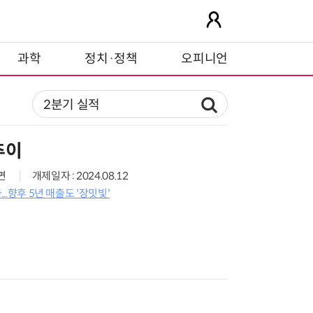
과학
정치·정책
오피니언
추이
0면
개제일자 : 2024.08.12
...향후 5년 매출도 '장밋빛'