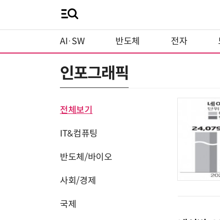
AI·SW
반도체
전자
인포그래픽
전체보기
IT&컴퓨팅
반도체/바이오
사회/경제
국제