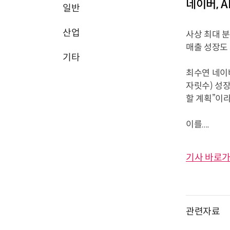
네이버, A
일반
산업
사상 최대 분
매출 성장도
기타
최수연 네이버
자릿수) 성장
할 계획”이라
이를....
기사 바로가
관련자료