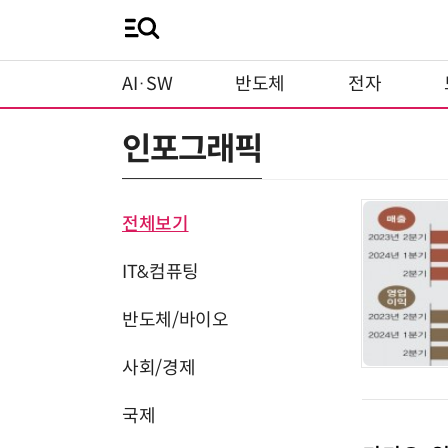
AI·SW
반도체
전자
인포그래픽
전체보기
IT&컴퓨팅
반도체/바이오
사회/경제
국제