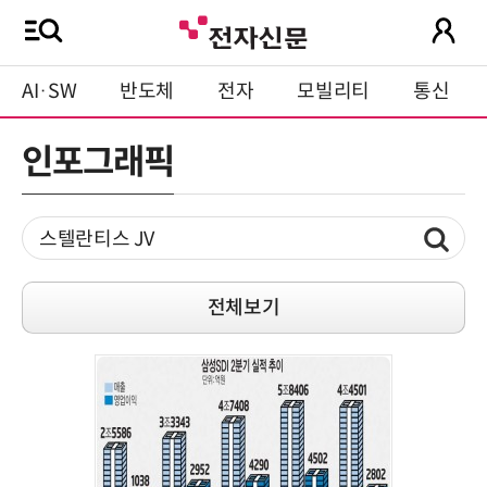
AI·SW
반도체
전자
모빌리티
통신
인포그래픽
전체보기