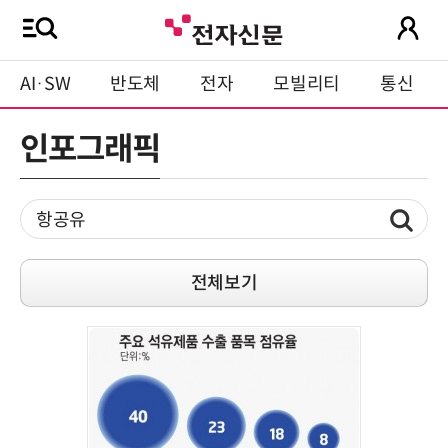
AI·SW
반도체
전자
모빌리티
통신
인포그래픽
전체보기