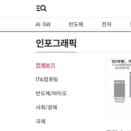
AI·SW
반도체
전자
인포그래픽
전체보기
IT&컴퓨팅
반도체/바이오
사회/경제
국제