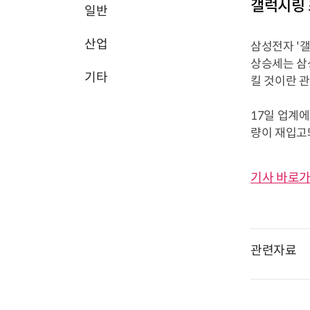
갤럭시링 
일반
산업
삼성전자 '
상승세는 삼
기타
킬 것이란 
17일 업계에
량이 재입고돼
기사 바로가
관련자료