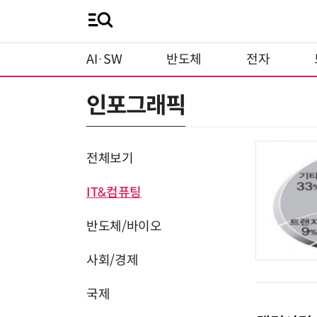
AI·SW
반도체
전자
인포그래픽
전체보기
IT&컴퓨팅
반도체/바이오
사회/경제
국제