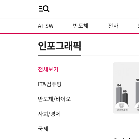
AI·SW
반도체
전자
인포그래픽
전체보기
IT&컴퓨팅
반도체/바이오
사회/경제
국제