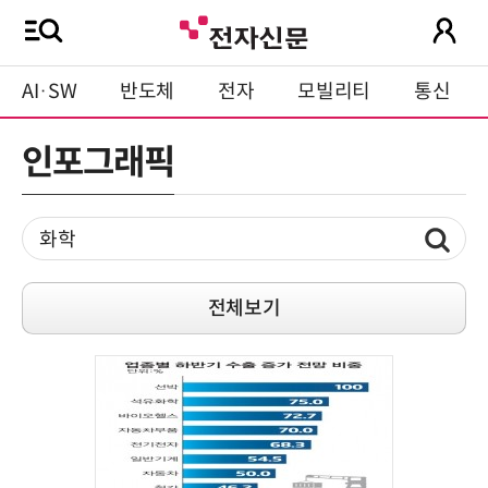
AI·SW
반도체
전자
모빌리티
통신
인포그래픽
전체보기