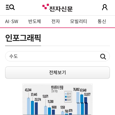
AI·SW
반도체
전자
모빌리티
통신
인포그래픽
전체보기