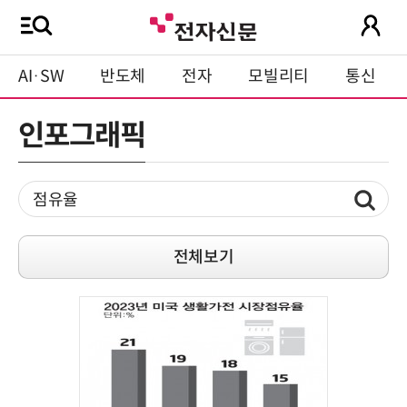
AI·SW
반도체
전자
모빌리티
통신
인포그래픽
전체보기