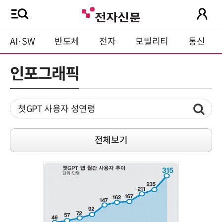
AI·SW
반도체
전자
모빌리티
통신
인포그래픽
전체보기