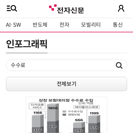
AI·SW
반도체
전자
모빌리티
통신
인포그래픽
전체보기