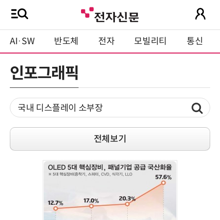
AI·SW
반도체
전자
모빌리티
통신
인포그래픽
전체보기