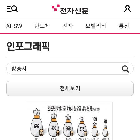
AI·SW
반도체
전자
모빌리티
통신
인포그래픽
전체보기