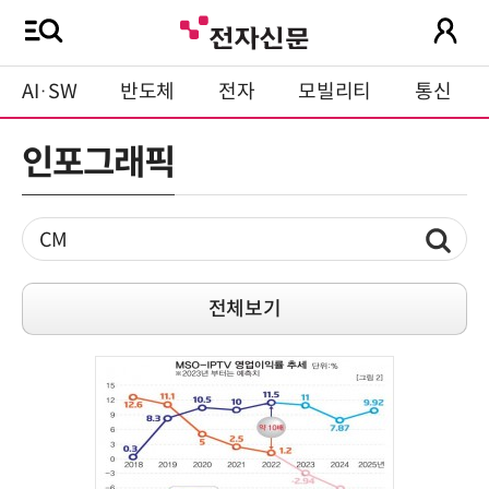
AI·SW
반도체
전자
모빌리티
통신
인포그래픽
전체보기