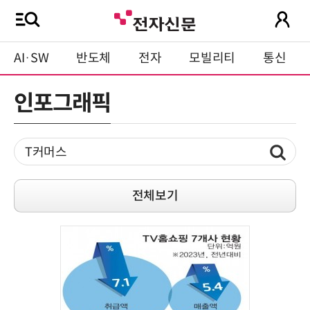
AI·SW
반도체
전자
모빌리티
통신
인포그래픽
전체보기