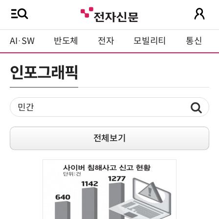
AI·SW
반도체
전자
모빌리티
통신
인포그래픽
전체보기