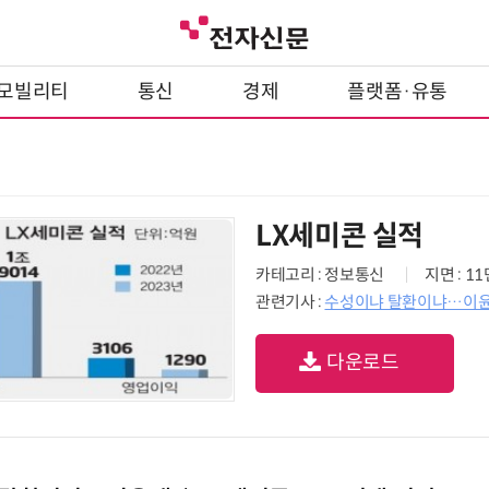
모빌리티
통신
경제
플랫폼·유통
LX세미콘 실적
카테고리 : 정보통신
지면 : 1
관련기사 :
수성이냐 탈환이냐…이윤태號
다운로드