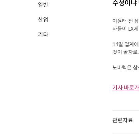
수성이냐 
일반
산업
이윤태 전 
사들이 LX
기타
14일 업계에
것이 골자로
노바텍은 삼성전
기사 바로가
관련자료