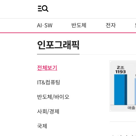
AI·SW
반도체
전자
인포그래픽
전체보기
IT&컴퓨팅
반도체/바이오
사회/경제
국제