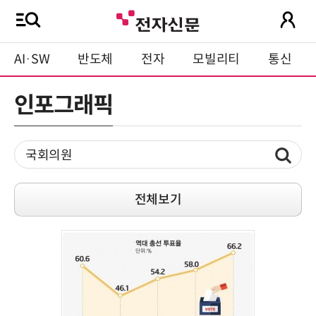
AI·SW
반도체
전자
모빌리티
통신
인포그래픽
전체보기