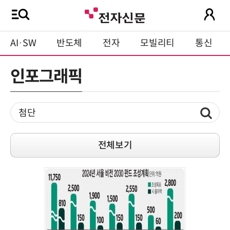
AI·SW
반도체
전자
모빌리티
통신
인포그래픽
전체보기