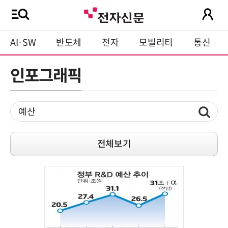
AI·SW
반도체
전자
모빌리티
통신
인포그래픽
전체보기