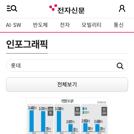
AI·SW
반도체
전자
모빌리티
통신
인포그래픽
전체보기