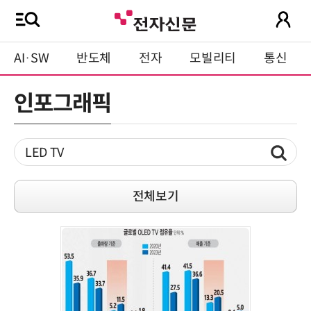
AI·SW
반도체
전자
모빌리티
통신
인포그래픽
전체보기